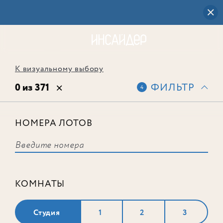
К визуальному выбору
0 из 371
ФИЛЬТР
4
НОМЕРА ЛОТОВ
Выбранным фильтрам не
соответствует ни одного лота
КОМНАТЫ
Студия
1
2
3