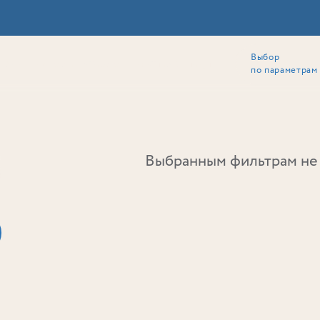
Выбор
ии
Локация
Инвесторам
Собственникам
Способы покупки
по параметрам
Ь
Выбранным фильтрам не 