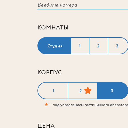
КОМНАТЫ
Студия
1
2
3
КОРПУС
1
2
3
★
— под управлением гостиничного оператор
ЦЕНА