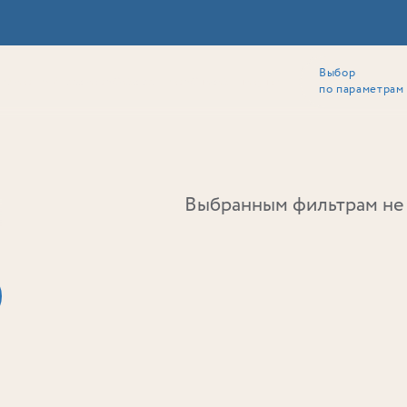
Выбор
ии
Локация
Инвесторам
Собственникам
Способы покупки
по параметрам
Ь
Выбранным фильтрам не 