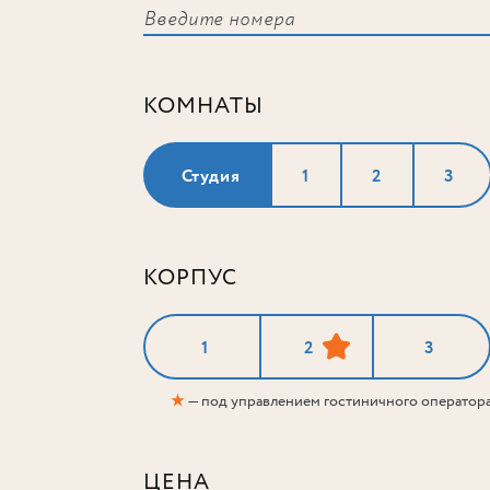
КОМНАТЫ
Студия
1
2
3
КОРПУС
1
2
3
★
— под управлением гостиничного оператор
ЦЕНА