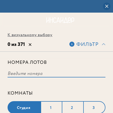
К визуальному выбору
0 из 371
ФИЛЬТР
6
НОМЕРА ЛОТОВ
Выбранным фильтрам не
соответствует ни одного лота
КОМНАТЫ
Студия
1
2
3