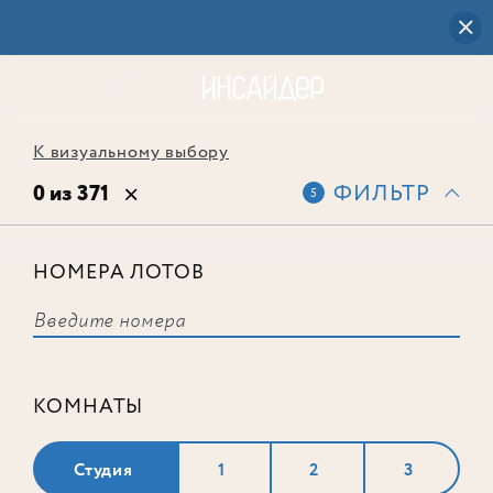
К визуальному выбору
0 из 371
ФИЛЬТР
5
НОМЕРА ЛОТОВ
Выбранным фильтрам не
соответствует ни одного лота
КОМНАТЫ
Студия
1
2
3