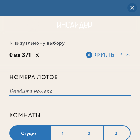
К визуальному выбору
0 из 371
ФИЛЬТР
6
НОМЕРА ЛОТОВ
Выбранным фильтрам не
соответствует ни одного лота
КОМНАТЫ
Студия
1
2
3