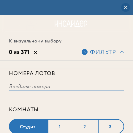
К визуальному выбору
0 из 371
ФИЛЬТР
6
НОМЕРА ЛОТОВ
Выбранным фильтрам не
соответствует ни одного лота
КОМНАТЫ
Студия
1
2
3