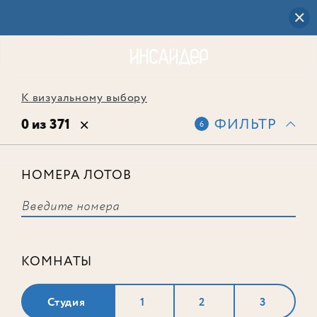
К визуальному выбору
0 из 371
ФИЛЬТР
6
НОМЕРА ЛОТОВ
Выбранным фильтрам не
соответствует ни одного лота
КОМНАТЫ
Студия
1
2
3