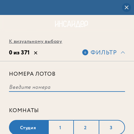
К визуальному выбору
0 из 371
ФИЛЬТР
6
НОМЕРА ЛОТОВ
Выбранным фильтрам не
соответствует ни одного лота
КОМНАТЫ
Студия
1
2
3