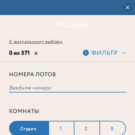
К визуальному выбору
0 из 371
ФИЛЬТР
6
НОМЕРА ЛОТОВ
Выбранным фильтрам не
соответствует ни одного лота
КОМНАТЫ
Студия
1
2
3