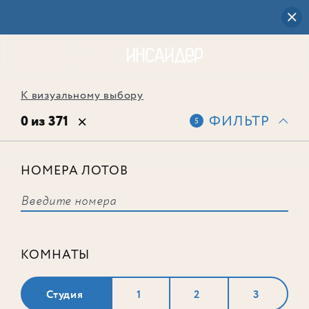
К визуальному выбору
0 из 371
ФИЛЬТР
5
НОМЕРА ЛОТОВ
Выбранным фильтрам не
соответствует ни одного лота
КОМНАТЫ
Студия
1
2
3