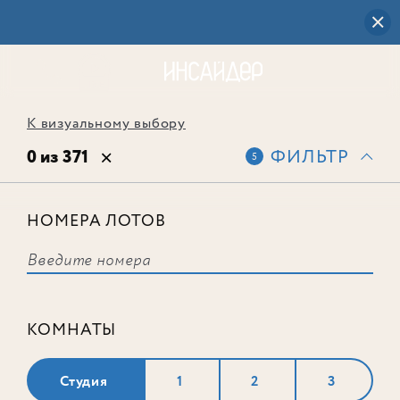
К визуальному выбору
0 из 371
ФИЛЬТР
5
НОМЕРА ЛОТОВ
Выбранным фильтрам не
соответствует ни одного лота
КОМНАТЫ
Студия
1
2
3