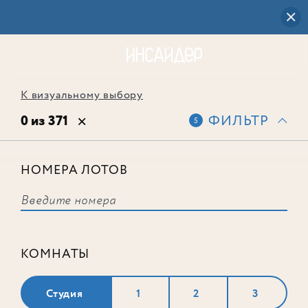
К визуальному выбору
0 из 371
ФИЛЬТР
5
НОМЕРА ЛОТОВ
Выбранным фильтрам не
соответствует ни одного лота
КОМНАТЫ
Студия
1
2
3