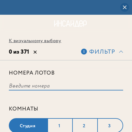
К визуальному выбору
0 из 371
ФИЛЬТР
5
НОМЕРА ЛОТОВ
Выбранным фильтрам не
соответствует ни одного лота
КОМНАТЫ
Студия
1
2
3