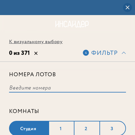
К визуальному выбору
0 из 371
ФИЛЬТР
4
НОМЕРА ЛОТОВ
Выбранным фильтрам не
соответствует ни одного лота
КОМНАТЫ
Студия
1
2
3