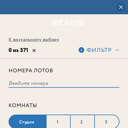
К визуальному выбору
0 из 371
ФИЛЬТР
6
НОМЕРА ЛОТОВ
Выбранным фильтрам не
соответствует ни одного лота
КОМНАТЫ
Студия
1
2
3