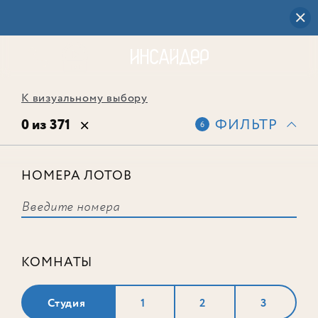
К визуальному выбору
0 из 371
ФИЛЬТР
6
НОМЕРА ЛОТОВ
Выбранным фильтрам не
соответствует ни одного лота
КОМНАТЫ
Студия
1
2
3