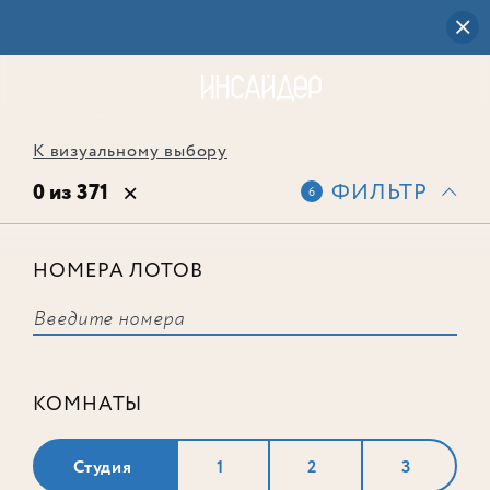
К визуальному выбору
0 из 371
ФИЛЬТР
6
НОМЕРА ЛОТОВ
Выбранным фильтрам не
соответствует ни одного лота
КОМНАТЫ
Студия
1
2
3