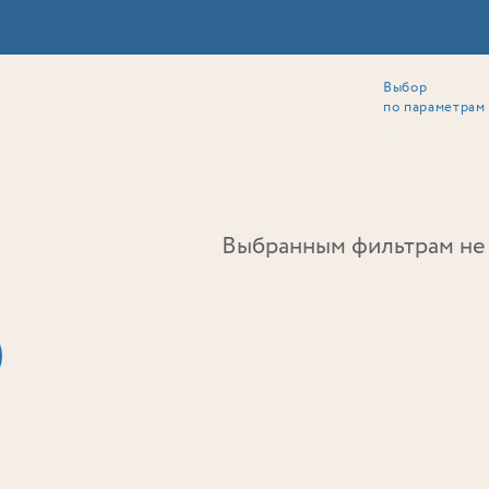
Выбор
ии
Локация
Инвесторам
Собственникам
Способы покупки
по параметрам
Ь
Выбранным фильтрам не 