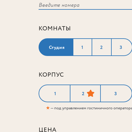
КОМНАТЫ
Студия
1
2
3
КОРПУС
1
2
3
★
— под управлением гостиничного оператор
ЦЕНА