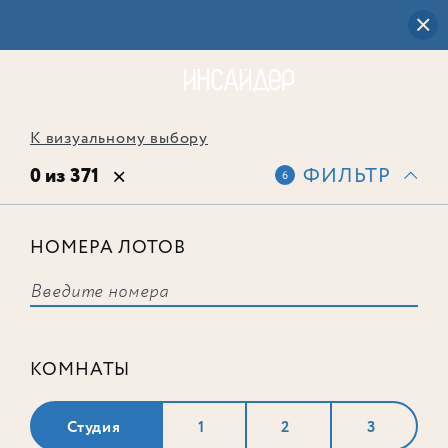
К визуальному выбору
0 из 371
ФИЛЬТР
6
НОМЕРА ЛОТОВ
Выбранным фильтрам не
соответствует ни одного лота
КОМНАТЫ
Студия
1
2
3