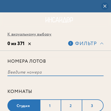
К визуальному выбору
0 из 371
ФИЛЬТР
5
НОМЕРА ЛОТОВ
Выбранным фильтрам не
соответствует ни одного лота
КОМНАТЫ
Студия
1
2
3