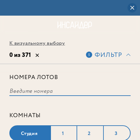
К визуальному выбору
0 из 371
ФИЛЬТР
5
НОМЕРА ЛОТОВ
Выбранным фильтрам не
соответствует ни одного лота
КОМНАТЫ
Студия
1
2
3