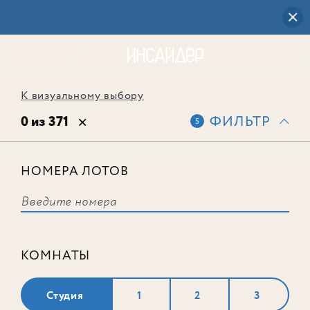
К визуальному выбору
0 из 371
ФИЛЬТР
5
НОМЕРА ЛОТОВ
Выбранным фильтрам не
соответствует ни одного лота
КОМНАТЫ
Студия
1
2
3