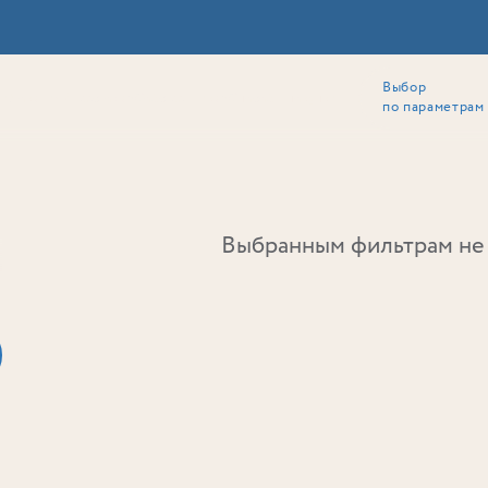
Выбор
ии
Локация
Инвесторам
Собственникам
Способы покупки
по параметрам
Ь
Выбранным фильтрам не 