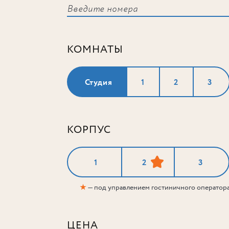
КОМНАТЫ
Студия
1
2
3
КОРПУС
1
2
3
★
— под управлением гостиничного оператор
ЦЕНА