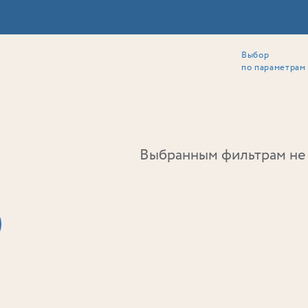
Выбор
ии
Локация
Инвесторам
Собственникам
Способы покупки
по параметрам
Ь
Выбранным фильтрам не 