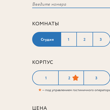
КОМНАТЫ
Студия
1
2
3
КОРПУС
1
2
3
★
— под управлением гостиничного оператор
ЦЕНА