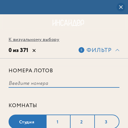
К визуальному выбору
0 из 371
ФИЛЬТР
5
НОМЕРА ЛОТОВ
Выбранным фильтрам не
соответствует ни одного лота
КОМНАТЫ
Студия
1
2
3