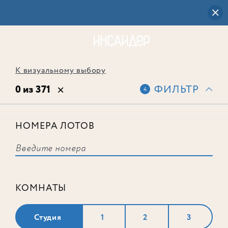
К визуальному выбору
0 из 371
ФИЛЬТР
4
НОМЕРА ЛОТОВ
Выбранным фильтрам не
соответствует ни одного лота
КОМНАТЫ
Студия
1
2
3