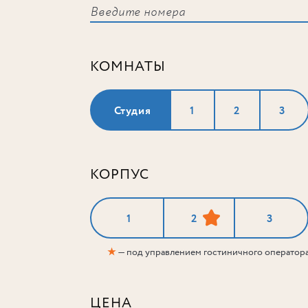
КОМНАТЫ
Студия
1
2
3
КОРПУС
1
2
3
★
— под управлением гостиничного оператор
ЦЕНА