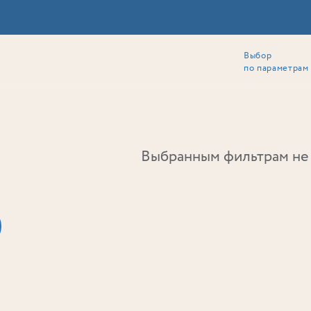
Выбор
ии
Локация
Инвесторам
Собственникам
Способы покупки
по параметрам
Ь
Выбранным фильтрам не 