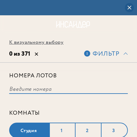
К визуальному выбору
0 из 371
ФИЛЬТР
5
НОМЕРА ЛОТОВ
Выбранным фильтрам не
соответствует ни одного лота
КОМНАТЫ
Студия
1
2
3