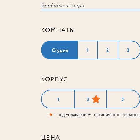
КОМНАТЫ
Студия
1
2
3
КОРПУС
1
2
3
★
— под управлением гостиничного оператор
ЦЕНА