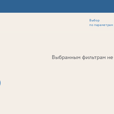
Выбор
ии
Локация
Инвесторам
Собственникам
Способы покупки
по параметрам
Ь
Выбранным фильтрам не 