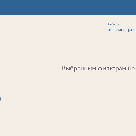
Выбор
ии
Локация
Инвесторам
Собственникам
Способы покупки
по параметрам
Ь
Выбранным фильтрам не 