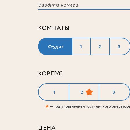
КОМНАТЫ
Студия
1
2
3
КОРПУС
1
2
3
★
— под управлением гостиничного оператор
ЦЕНА