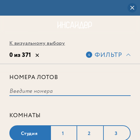
К визуальному выбору
0 из 371
ФИЛЬТР
4
НОМЕРА ЛОТОВ
Выбранным фильтрам не
соответствует ни одного лота
КОМНАТЫ
Студия
1
2
3