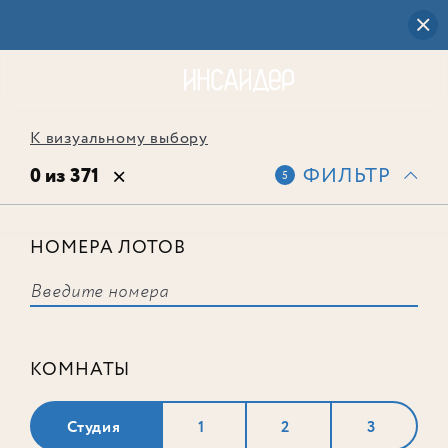
К визуальному выбору
0 из 371
ФИЛЬТР
5
НОМЕРА ЛОТОВ
Выбранным фильтрам не
соответствует ни одного лота
КОМНАТЫ
Студия
1
2
3