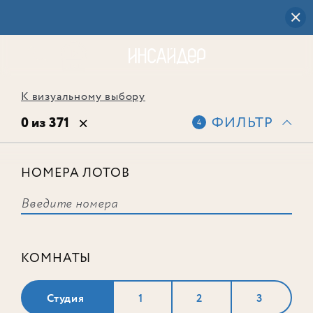
К визуальному выбору
0 из 371
ФИЛЬТР
4
НОМЕРА ЛОТОВ
Выбранным фильтрам не
соответствует ни одного лота
КОМНАТЫ
Студия
1
2
3