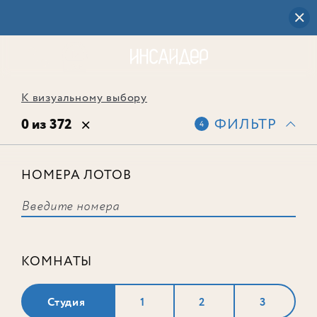
К визуальному выбору
0 из 372
ФИЛЬТР
4
НОМЕРА ЛОТОВ
Выбранным фильтрам не
соответствует ни одного лота
КОМНАТЫ
Студия
1
2
3