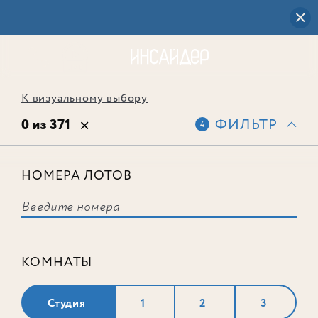
К визуальному выбору
0 из 371
ФИЛЬТР
4
НОМЕРА ЛОТОВ
Выбранным фильтрам не
соответствует ни одного лота
КОМНАТЫ
Студия
1
2
3