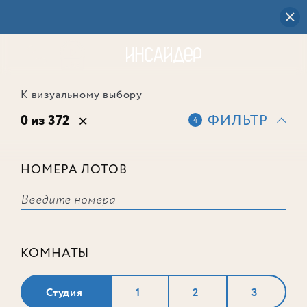
К визуальному выбору
0 из 372
ФИЛЬТР
4
НОМЕРА ЛОТОВ
Выбранным фильтрам не
соответствует ни одного лота
КОМНАТЫ
Студия
1
2
3