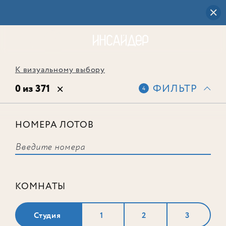
К визуальному выбору
0 из 371
ФИЛЬТР
4
НОМЕРА ЛОТОВ
Выбранным фильтрам не
соответствует ни одного лота
КОМНАТЫ
Студия
1
2
3