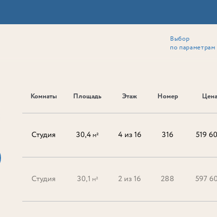
Выбор
ии
Локация
Инвесторам
Собственникам
Способы покупки
по параметрам
Комнаты
Площадь
Этаж
Номер
Цена
Ь
Студия
30,4
4 из 16
316
519 6
м²
Студия
30,1
2 из 16
288
597 6
м²