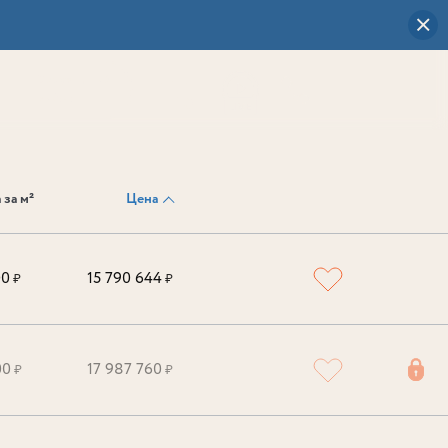
Визуальный
выбор
0
 за м²
Цена
00
15 790 644
₽
₽
00
17 987 760
₽
₽