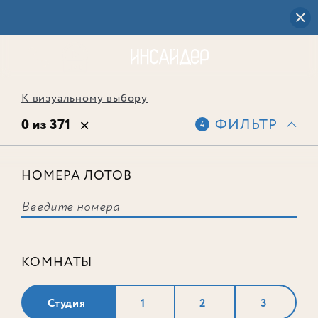
К визуальному выбору
0 из 371
ФИЛЬТР
4
НОМЕРА ЛОТОВ
Выбранным фильтрам не
соответствует ни одного лота
КОМНАТЫ
Студия
1
2
3