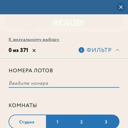
К визуальному выбору
0 из 371
ФИЛЬТР
6
НОМЕРА ЛОТОВ
Выбранным фильтрам не
соответствует ни одного лота
КОМНАТЫ
Студия
1
2
3