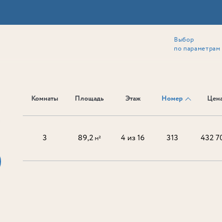
Выбор
ии
Локация
Инвесторам
Собственникам
Способы покупки
по параметрам
Комнаты
Площадь
Этаж
Номер
Цена
Ь
3
89,2
4 из 16
313
432 7
м²