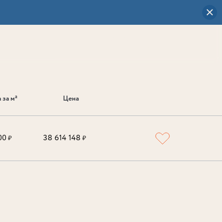
Визуальный
выбор
0
 за м²
Цена
00
38 614 148
₽
₽