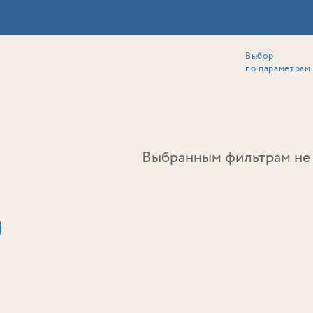
Выбор
ии
Локация
Инвесторам
Собственникам
Способы покупки
по параметрам
Ь
Выбранным фильтрам не 