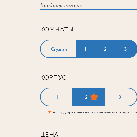
КОМНАТЫ
Студия
1
2
3
КОРПУС
1
2
3
★
— под управлением гостиничного оператор
ЦЕНА