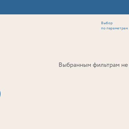
Выбор
ии
Локация
Инвесторам
Собственникам
Способы покупки
по параметрам
Ь
Выбранным фильтрам не 