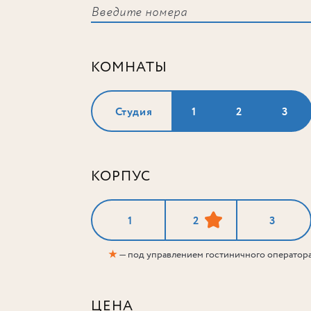
КОМНАТЫ
Студия
1
2
3
КОРПУС
1
2
3
★
— под управлением гостиничного оператор
ЦЕНА