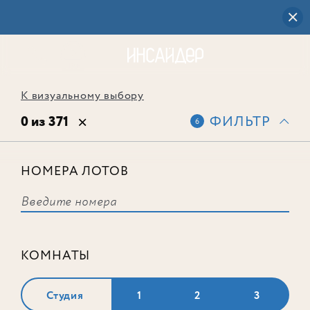
К визуальному выбору
0 из 371
ФИЛЬТР
6
НОМЕРА ЛОТОВ
Выбранным фильтрам не
соответствует ни одного лота
КОМНАТЫ
Студия
1
2
3