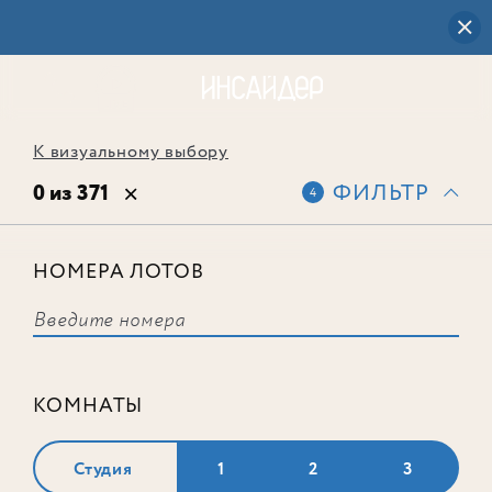
К визуальному выбору
0 из 371
ФИЛЬТР
4
НОМЕРА ЛОТОВ
Выбранным фильтрам не
соответствует ни одного лота
КОМНАТЫ
Студия
1
2
3