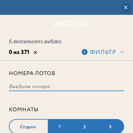
К визуальному выбору
0 из 371
ФИЛЬТР
4
НОМЕРА ЛОТОВ
Выбранным фильтрам не
соответствует ни одного лота
КОМНАТЫ
Студия
1
2
3