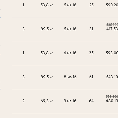
1
53,8
5 из 16
25
590 2
м²
₽
535 30
3
89,5
5 из 16
31
417 5
м²
1
53,8
6 из 16
35
593 0
м²
6
3
89,5
8 из 16
61
543 1
м²
²
558 300
2
69,3
9 из 16
64
480 1
м²