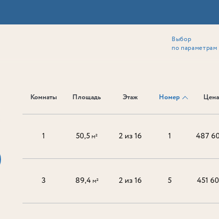
Выбор
ии
Локация
Инвесторам
Собственникам
Способы покупки
по параметрам
Комнаты
Площадь
Этаж
Номер
Цена 
Ь
1
50,5
2 из 16
1
487 6
м²
3
89,4
2 из 16
5
451 6
м²