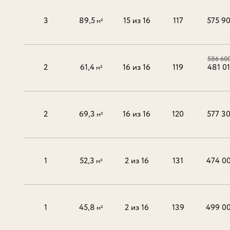
3
89,5
15 из 16
117
575 9
м²
586 60
2
61,4
16 из 16
119
481 0
м²
2
69,3
16 из 16
120
577 3
м²
1
52,3
2 из 16
131
474 0
м²
1
45,8
2 из 16
139
499 0
м²