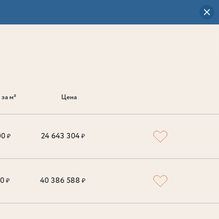
Визуальный
выбор
0
за м²
Цена
00
24 643 304
₽
₽
00
40 386 588
₽
₽