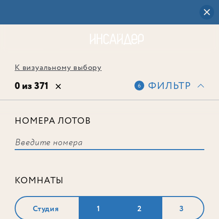
К визуальному выбору
0 из 371
ФИЛЬТР
6
НОМЕРА ЛОТОВ
Выбранным фильтрам не
соответствует ни одного лота
КОМНАТЫ
Студия
1
2
3