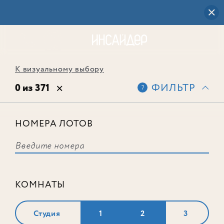
К визуальному выбору
0 из 371
ФИЛЬТР
7
НОМЕРА ЛОТОВ
Выбранным фильтрам не
соответствует ни одного лота
КОМНАТЫ
Студия
1
2
3